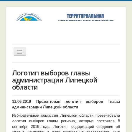
Включить/
выключить
навигацию
Главная
Логотип выборов главы
Избирательные комиссии
администрации Липецкой
области
Выборы и референдумы
Численность избирателей
13.06.2019 Презентован логотип выборов главы
Цифровые сервисы
администрации Липецкой области
Избирательная комиссия Липецкой области презентовала
логотип выборов главы региона, которые состоятся 8
сентября 2019 года. Логотип, содержащий сведения об