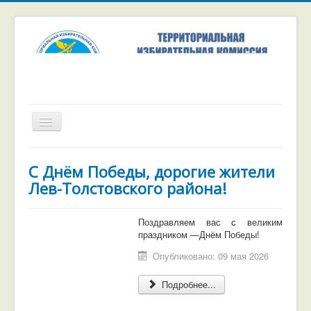
Включить/
выключить
навигацию
Главная
С Днём Победы, дорогие жители
Избирательные комиссии
Лев-Толстовского района!
Выборы и референдумы
Поздравляем вас с великим
Численность избирателей
праздником —Днём Победы!
Цифровые сервисы
Опубликовано: 09 мая 2026
Подробнее...